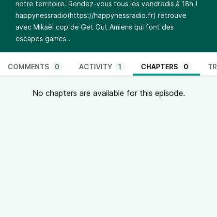
notre territoire. Rendez-vous tous les vendredis à 18h !
happynessradio
(
https://happynessradio.fr
) retrouve
avec
Mikaël cop de Get Out Amiens qui font des
escapes games
.
COMMENTS
0
ACTIVITY
1
CHAPTERS
0
TR
No chapters are available for this episode.