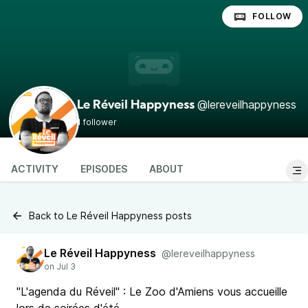
FOLLOW
@lereveilhappyness
Le Réveil Happyness
1 follower
ACTIVITY
EPISODES
ABOUT
Back to Le Réveil Happyness posts
Le Réveil Happyness
@lereveilhappyness
"L'agenda du Réveil" : Le Zoo d'Amiens vous accueille