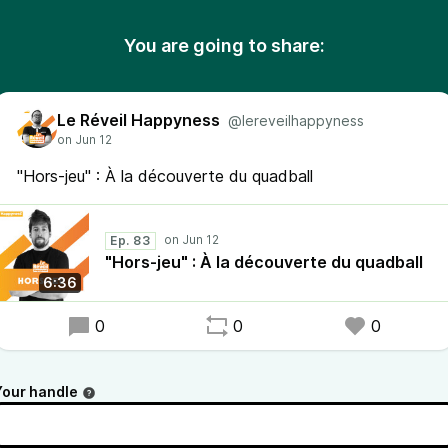
You are going to share:
Le Réveil Happyness
@lereveilhappyness
"Hors-jeu" : À la découverte du quadball
Ep. 83
"Hors-jeu" : À la découverte du quadball
6:36
0
0
0
Your handle