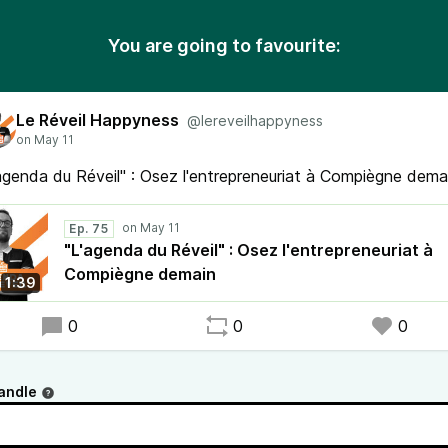
You are going to favourite:
Le Réveil Happyness
@lereveilhappyness
agenda du Réveil" : Osez l'entrepreneuriat à Compiègne dema
Ep. 75
"L'agenda du Réveil" : Osez l'entrepreneuriat à
Compiègne demain
1:39
0
0
0
andle