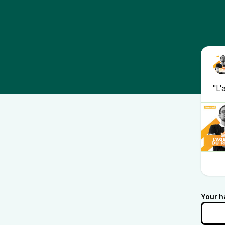
"L'
Your h