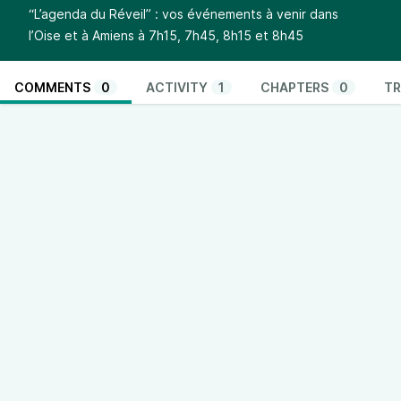
“L’agenda du Réveil” : vos événements à venir dans
l’Oise et à Amiens à 7h15, 7h45, 8h15 et 8h45
COMMENTS
0
ACTIVITY
1
CHAPTERS
0
TR