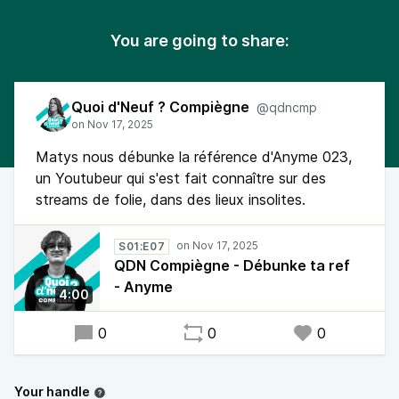
You are going to share:
Quoi d'Neuf ? Compiègne
@qdncmp
Matys nous débunke la référence d'Anyme 023,
un Youtubeur qui s'est fait connaître sur des
streams de folie, dans des lieux insolites.
S01:E07
QDN Compiègne - Débunke ta ref
- Anyme
4:00
0
0
0
Your handle