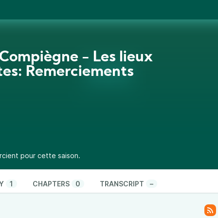
ompiègne - Les lieux
ites: Remerciements
cient pour cette saison.
Y
1
CHAPTERS
0
TRANSCRIPT
–