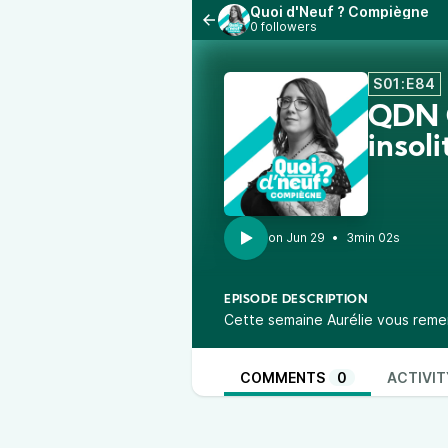
Quoi d'Neuf ? Compiègne
0 followers
S01:E84
QDN C
insol
•
3min 02s
EPISODE DESCRIPTION
Cette semaine Aurélie vous remer
COMMENTS
0
ACTIVIT